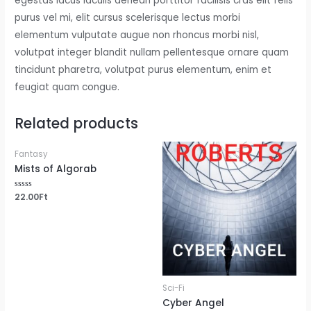
egestas lacus iaculis aenean porttitor facilisis cras elit felis
purus vel mi, elit cursus scelerisque lectus morbi
elementum vulputate augue non rhoncus morbi nisl,
volutpat integer blandit nullam pellentesque ornare quam
tincidunt pharetra, volutpat purus elementum, enim et
feugiat quam congue.
Related products
Fantasy
Mists of Algorab
Rated
22.00
Ft
0
out
of
5
Sci-Fi
Cyber Angel