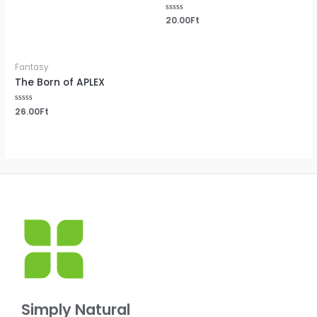
Rated
20.00
Ft
0
out
of
5
Fantasy
The Born of APLEX
Rated
26.00
Ft
0
out
of
5
Simply Natural