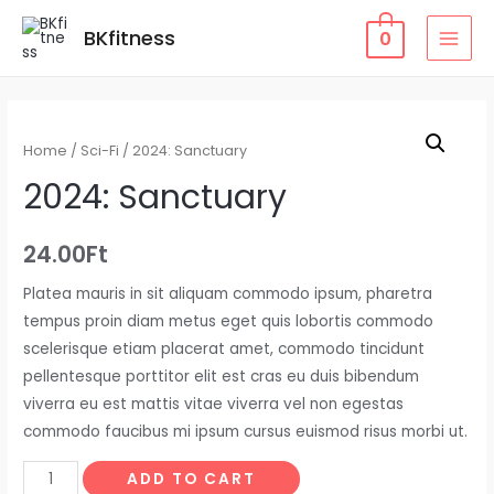
Skip
BKfitness
0
to
MAI
content
MEN
Home
/
Sci-Fi
/ 2024: Sanctuary
2024: Sanctuary
24.00
Ft
Platea mauris in sit aliquam commodo ipsum, pharetra
tempus proin diam metus eget quis lobortis commodo
scelerisque etiam placerat amet, commodo tincidunt
pellentesque porttitor elit est cras eu duis bibendum
viverra eu est mattis vitae viverra vel non egestas
commodo faucibus mi ipsum cursus euismod risus morbi ut.
2024:
ADD TO CART